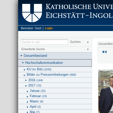
Benutzer: Gast |
Login
Gesamtbe
Erweiterte Suche
Gesamtbestand
Hochschulkommunikation
KU im Bild
(1033)
Bilder zu Pressemitteilungen
(565)
2016
(144)
2017
(72)
Januar
(22)
Februar
(13)
Maerz
(6)
April
(2)
Mai
(7)