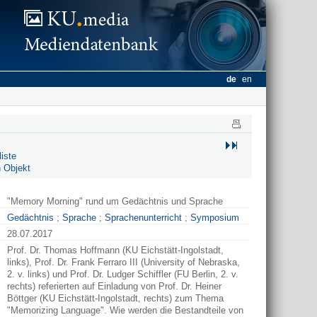
de
en
iste
 Objekt
"Memory Morning" rund um Gedächtnis und Sprache
Gedächtnis
;
Sprache
;
Sprachenunterricht
;
Symposium
28.07.2017
Prof. Dr. Thomas Hoffmann (KU Eichstätt-Ingolstadt,
links), Prof. Dr. Frank Ferraro III (University of Nebraska,
2. v. links) und Prof. Dr. Ludger Schiffler (FU Berlin, 2. v.
rechts) referierten auf Einladung von Prof. Dr. Heiner
Böttger (KU Eichstätt-Ingolstadt, rechts) zum Thema
"Memorizing Language". Wie werden die Bestandteile von