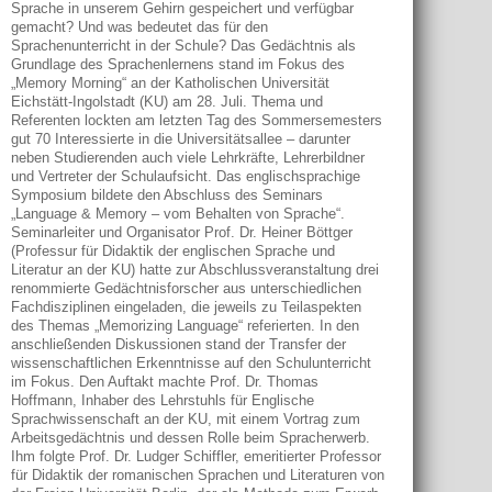
Sprache in unserem Gehirn gespeichert und verfügbar
gemacht? Und was bedeutet das für den
Sprachenunterricht in der Schule? Das Gedächtnis als
Grundlage des Sprachenlernens stand im Fokus des
„Memory Morning“ an der Katholischen Universität
Eichstätt-Ingolstadt (KU) am 28. Juli. Thema und
Referenten lockten am letzten Tag des Sommersemesters
gut 70 Interessierte in die Universitätsallee – darunter
neben Studierenden auch viele Lehrkräfte, Lehrerbildner
und Vertreter der Schulaufsicht. Das englischsprachige
Symposium bildete den Abschluss des Seminars
„Language & Memory – vom Behalten von Sprache“.
Seminarleiter und Organisator Prof. Dr. Heiner Böttger
(Professur für Didaktik der englischen Sprache und
Literatur an der KU) hatte zur Abschlussveranstaltung drei
renommierte Gedächtnisforscher aus unterschiedlichen
Fachdisziplinen eingeladen, die jeweils zu Teilaspekten
des Themas „Memorizing Language“ referierten. In den
anschließenden Diskussionen stand der Transfer der
wissenschaftlichen Erkenntnisse auf den Schulunterricht
im Fokus. Den Auftakt machte Prof. Dr. Thomas
Hoffmann, Inhaber des Lehrstuhls für Englische
Sprachwissenschaft an der KU, mit einem Vortrag zum
Arbeitsgedächtnis und dessen Rolle beim Spracherwerb.
Ihm folgte Prof. Dr. Ludger Schiffler, emeritierter Professor
für Didaktik der romanischen Sprachen und Literaturen von