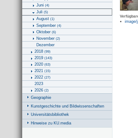
Juni
(4)
Juli
(5)
Verfügbar
August
(1)
image/j
September
(4)
Oktober
(6)
November
(2)
Dezember
2018
(99)
2019
(143)
2020
(63)
2021
(15)
2022
(27)
2023
2026
(2)
Geographie
Kunstgeschichte und Bildwissenschaften
Universitätsbibliothek
Hinweise zu KU.media