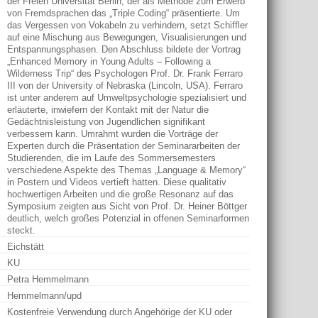
der Freien Universität Berlin, der als Methode zum Erwerb
von Fremdsprachen das „Triple Coding“ präsentierte. Um
das Vergessen von Vokabeln zu verhindern, setzt Schiffler
auf eine Mischung aus Bewegungen, Visualisierungen und
Entspannungsphasen. Den Abschluss bildete der Vortrag
„Enhanced Memory in Young Adults – Following a
Wilderness Trip“ des Psychologen Prof. Dr. Frank Ferraro
III von der University of Nebraska (Lincoln, USA). Ferraro
ist unter anderem auf Umweltpsychologie spezialisiert und
erläuterte, inwiefern der Kontakt mit der Natur die
Gedächtnisleistung von Jugendlichen signifikant
verbessern kann. Umrahmt wurden die Vorträge der
Experten durch die Präsentation der Seminararbeiten der
Studierenden, die im Laufe des Sommersemesters
verschiedene Aspekte des Themas „Language & Memory“
in Postern und Videos vertieft hatten. Diese qualitativ
hochwertigen Arbeiten und die große Resonanz auf das
Symposium zeigten aus Sicht von Prof. Dr. Heiner Böttger
deutlich, welch großes Potenzial in offenen Seminarformen
steckt.
Eichstätt
KU
Petra Hemmelmann
Hemmelmann/upd
Kostenfreie Verwendung durch Angehörige der KU oder