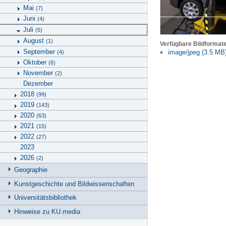
Mai
(7)
Juni
(4)
Juli
(5)
August
(1)
Verfügbare Bildformat
September
image/jpeg (3.5 MB
(4)
Oktober
(6)
November
(2)
Dezember
2018
(99)
2019
(143)
2020
(63)
2021
(15)
2022
(27)
2023
2026
(2)
Geographie
Kunstgeschichte und Bildwissenschaften
Universitätsbibliothek
Hinweise zu KU.media