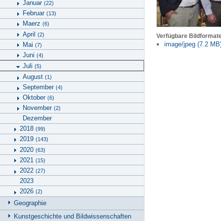
Januar
(22)
Februar
(13)
Maerz
(6)
April
(2)
Verfügbare Bildformat
image/jpeg (7.2 MB
Mai
(7)
Juni
(4)
Juli
(5)
August
(1)
September
(4)
Oktober
(6)
November
(2)
Dezember
2018
(99)
2019
(143)
2020
(63)
2021
(15)
2022
(27)
2023
2026
(2)
Geographie
Kunstgeschichte und Bildwissenschaften