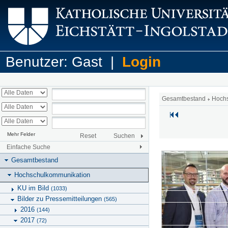
Benutzer: Gast |
Login
Gesamtbestand
Hoch
Mehr Felder
Reset
Suchen
Einfache Suche
Gesamtbestand
Hochschulkommunikation
KU im Bild
(1033)
Bilder zu Pressemitteilungen
(565)
2016
(144)
2017
(72)