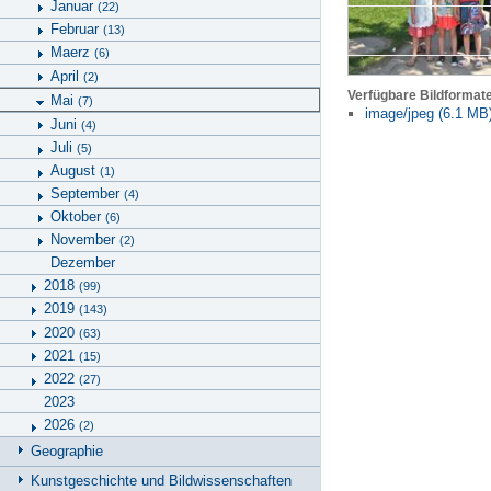
Januar
(22)
Februar
(13)
Maerz
(6)
April
(2)
Verfügbare Bildformat
Mai
(7)
image/jpeg (6.1 MB
Juni
(4)
Juli
(5)
August
(1)
September
(4)
Oktober
(6)
November
(2)
Dezember
2018
(99)
2019
(143)
2020
(63)
2021
(15)
2022
(27)
2023
2026
(2)
Geographie
Kunstgeschichte und Bildwissenschaften