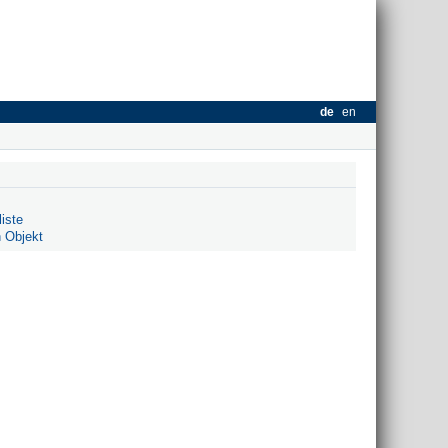
de
en
iste
 Objekt