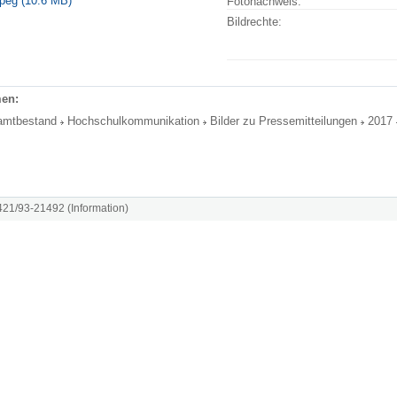
jpeg (10.6 MB)
Fotonachweis:
Bildrechte:
en:
amtbestand
Hochschulkommunikation
Bilder zu Pressemitteilungen
2017
8421/93-21492 (Information)