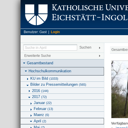
Benutzer: Gast |
Login
Gesamtbe
Erweiterte Suche
Gesamtbestand
Hochschulkommunikation
KU im Bild
(1033)
Bilder zu Pressemitteilungen
(565)
2016
(144)
2017
(72)
Januar
(22)
Februar
(13)
Maerz
(6)
April
(2)
Verfügbar
Mai
(7)