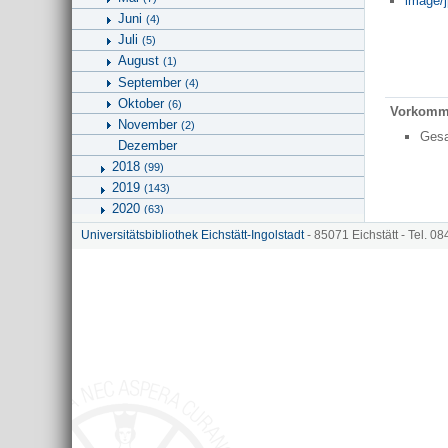
image/
Juni
(4)
Juli
(5)
August
(1)
September
(4)
Oktober
(6)
Vorkomm
November
(2)
Ges
Dezember
2018
(99)
2019
(143)
2020
(63)
2021
(15)
Universitätsbibliothek Eichstätt-Ingolstadt
- 85071 Eichstätt - Tel. 0
2022
(27)
2023
2026
(2)
Geographie
Kunstgeschichte und Bildwissenschaften
Universitätsbibliothek
Hinweise zu KU.media