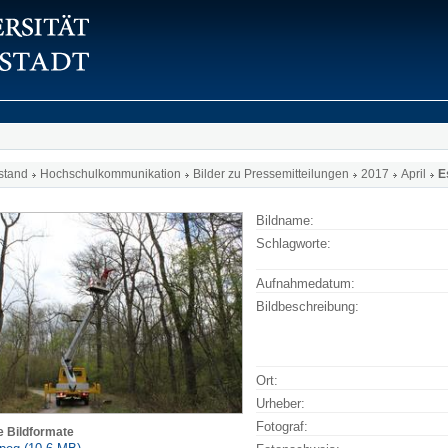
stand
Hochschulkommunikation
Bilder zu Pressemitteilungen
2017
April
E
Bildname:
Schlagworte:
Aufnahmedatum:
Bildbeschreibung:
Ort:
Urheber:
Fotograf:
e Bildformate