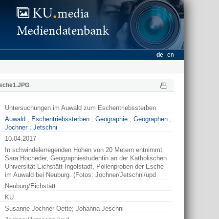
de
en
sche1.JPG
Untersuchungen im Auwald zum Eschentriebssterben
Auwald
;
Eschentriebssterben
;
Geographie
;
Geographen
;
Jochner
;
Jetschni
10.04.2017
In schwindelerregenden Höhen von 20 Metern entnimmt
Sara Hocheder, Geographiestudentin an der Katholischen
Universität Eichstätt-Ingolstadt, Pollenproben der Esche
im Auwald bei Neuburg. (Fotos: Jochner/Jetschni/upd
Neuburg/Eichstätt
KU
Susanne Jochner-Oette; Johanna Jeschni