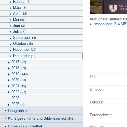
Februar
(6)
März
(8)
April
(16)
Verfügbare Bildformat
Mai
(9)
image/jpeg (3.4 MB
Juni
(38)
Juli
(13)
September
(4)
Oktober
(15)
November
(19)
Dezember
(15)
2017
(72)
2018
(99)
2019
(143)
Ort:
2020
(63)
2021
(15)
Urheber:
2022
(27)
2023
Fotograf:
2026
(2)
Geographie
Fotonachweis:
Kunstgeschichte und Bildwissenschaften
Universitätsbibliothek