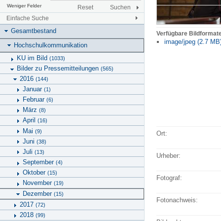
Weniger Felder
Reset
Suchen
Einfache Suche
Gesamtbestand
Verfügbare Bildformat
image/jpeg (2.7 MB
Hochschulkommunikation
KU im Bild
(1033)
Bilder zu Pressemitteilungen
(565)
2016
(144)
Januar
(1)
Februar
(6)
März
(8)
April
(16)
Mai
(9)
Ort:
Juni
(38)
Juli
(13)
Urheber:
September
(4)
Oktober
(15)
Fotograf:
November
(19)
Dezember
(15)
Fotonachweis:
2017
(72)
2018
(99)