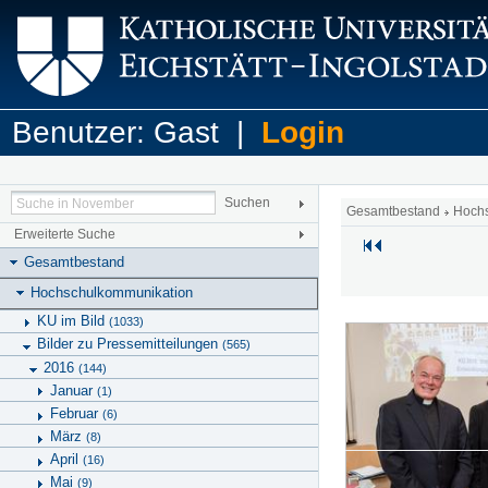
Benutzer: Gast |
Login
Gesamtbestand
Hoch
Erweiterte Suche
Gesamtbestand
Hochschulkommunikation
KU im Bild
(1033)
Bilder zu Pressemitteilungen
(565)
2016
(144)
Januar
(1)
Februar
(6)
März
(8)
April
(16)
Mai
(9)