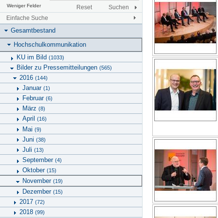
Weniger Felder
Reset
Suchen
Einfache Suche
Gesamtbestand
Hochschulkommunikation
KU im Bild
(1033)
Bilder zu Pressemitteilungen
(565)
2016
(144)
Januar
(1)
Februar
(6)
März
(8)
April
(16)
Mai
(9)
Juni
(38)
Juli
(13)
September
(4)
Oktober
(15)
November
(19)
Dezember
(15)
2017
(72)
2018
(99)