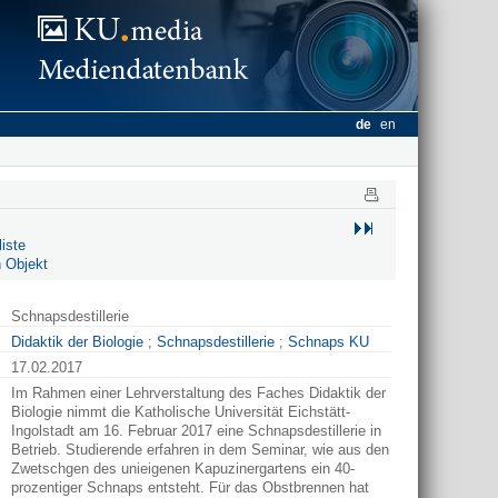
de
en
iste
 Objekt
Schnapsdestillerie
Didaktik der Biologie
;
Schnapsdestillerie
;
Schnaps KU
17.02.2017
Im Rahmen einer Lehrverstaltung des Faches Didaktik der
Biologie nimmt die Katholische Universität Eichstätt-
Ingolstadt am 16. Februar 2017 eine Schnapsdestillerie in
Betrieb. Studierende erfahren in dem Seminar, wie aus den
Zwetschgen des unieigenen Kapuzinergartens ein 40-
prozentiger Schnaps entsteht. Für das Obstbrennen hat