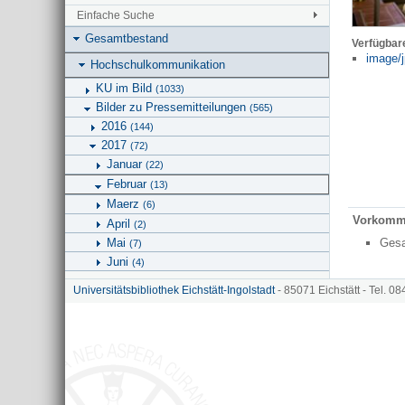
Einfache Suche
Gesamtbestand
Verfügbar
image/j
Hochschulkommunikation
KU im Bild
(1033)
Bilder zu Pressemitteilungen
(565)
2016
(144)
2017
(72)
Januar
(22)
Februar
(13)
Maerz
(6)
Vorkomm
April
(2)
Mai
Ges
(7)
Juni
(4)
Juli
(5)
Universitätsbibliothek Eichstätt-Ingolstadt
- 85071 Eichstätt - Tel. 0
August
(1)
September
(4)
Oktober
(6)
November
(2)
Dezember
2018
(99)