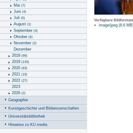
Mai
(7)
Juni
(4)
Juli
(5)
Verfügbare Bildformat
August
(1)
image/jpeg (8.6 MB
September
(4)
Oktober
(6)
November
(2)
Dezember
2018
(99)
2019
(143)
2020
(63)
2021
(15)
2022
(27)
2023
2026
(2)
Geographie
Kunstgeschichte und Bildwissenschaften
Universitätsbibliothek
Hinweise zu KU.media