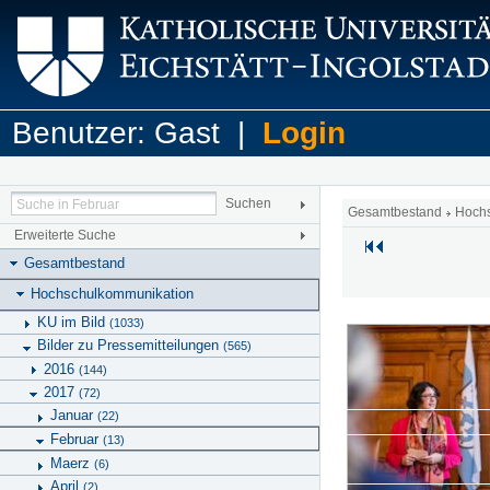
Benutzer: Gast |
Login
Gesamtbestand
Hoch
Erweiterte Suche
Gesamtbestand
Hochschulkommunikation
KU im Bild
(1033)
Bilder zu Pressemitteilungen
(565)
2016
(144)
2017
(72)
Januar
(22)
Februar
(13)
Maerz
(6)
April
(2)