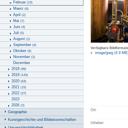
Februar
(13)
Maerz
(6)
April
(2)
Mai
(7)
Juni
(4)
Juli
(5)
August
(1)
September
(4)
Verfügbare Bildformat
Oktober
(6)
image/jpeg (4.9 MB
November
(2)
Dezember
2018
(99)
2019
(143)
2020
(63)
2021
(15)
2022
(27)
2023
2026
(2)
Ort:
Geographie
Kunstgeschichte und Bildwissenschaften
Urheber:
Universitätsbibliothek