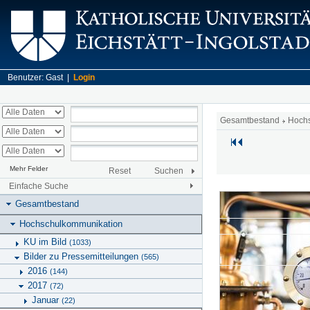
Benutzer: Gast |
Login
Gesamtbestand
Hoch
Mehr Felder
Reset
Suchen
Einfache Suche
Gesamtbestand
Hochschulkommunikation
KU im Bild
(1033)
Bilder zu Pressemitteilungen
(565)
2016
(144)
2017
(72)
Januar
(22)