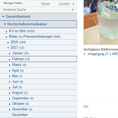
Weniger Felder
Reset
Suchen
Einfache Suche
Gesamtbestand
Hochschulkommunikation
KU im Bild
(1033)
Bilder zu Pressemitteilungen
(565)
2016
(144)
2017
(72)
Verfügbare Bildformat
Januar
(22)
image/jpeg (7.1 MB
Februar
(13)
Maerz
(6)
April
(2)
Mai
(7)
Juni
(4)
Juli
(5)
August
(1)
September
(4)
Oktober
(6)
Ort:
November
(2)
Dezember