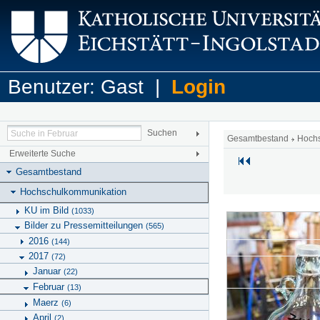
Benutzer: Gast |
Login
Gesamtbestand
Hoch
Erweiterte Suche
Gesamtbestand
Hochschulkommunikation
KU im Bild
(1033)
Bilder zu Pressemitteilungen
(565)
2016
(144)
2017
(72)
Januar
(22)
Februar
(13)
Maerz
(6)
April
(2)