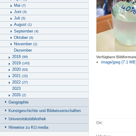
Mai
(7)
Juni
(4)
Juli
(5)
August
(1)
September
(4)
Oktober
(6)
November
(2)
Dezember
2018
(99)
Verfügbare Bildformat
image/jpeg (7.1 MB
2019
(143)
2020
(63)
2021
(15)
2022
(27)
2023
2026
(2)
Geographie
Kunstgeschichte und Bildwissenschaften
Universitätsbibliothek
Ort:
Hinweise zu KU.media