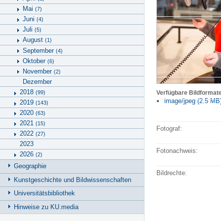
Mai
(7)
Juni
(4)
Juli
(5)
August
(1)
September
(4)
Oktober
(6)
November
(2)
Dezember
2018
(99)
Verfügbare Bildformat
image/jpeg (2.5 MB
2019
(143)
2020
(63)
2021
(15)
Fotograf:
2022
(27)
2023
Fotonachweis:
2026
(2)
Geographie
Bildrechte:
Kunstgeschichte und Bildwissenschaften
Universitätsbibliothek
Hinweise zu KU.media