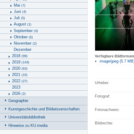
Mai
(7)
Juni
(4)
Juli
(5)
August
(1)
September
(4)
Oktober
(6)
November
(2)
Dezember
2018
(99)
Verfügbare Bildformat
image/jpeg (5.7 MB
2019
(143)
2020
(63)
2021
(15)
2022
(27)
Urheber:
2023
2026
(2)
Fotograf:
Geographie
Kunstgeschichte und Bildwissenschaften
Fotonachweis:
Universitätsbibliothek
Bildrechte:
Hinweise zu KU.media