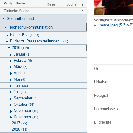
Weniger Felder
Reset
Suchen
Einfache Suche
Gesamtbestand
Verfügbare Bildformat
image/jpeg (5.7 MB
Hochschulkommunikation
KU im Bild
(1033)
Bilder zu Pressemitteilungen
(565)
2016
(144)
Januar
(1)
Februar
(6)
März
(8)
Ort:
April
(16)
Mai
(9)
Urheber:
Juni
(38)
Juli
(13)
Fotograf:
September
(4)
Oktober
(15)
Fotonachweis:
November
(19)
Dezember
(15)
Bildrechte:
2017
(72)
2018
(99)