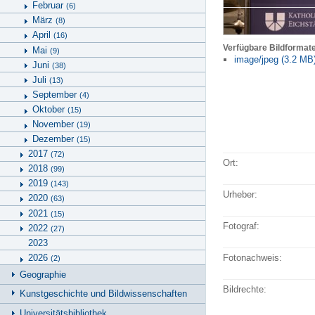
Februar
(6)
März
(8)
April
(16)
Verfügbare Bildformat
Mai
(9)
image/jpeg (3.2 MB
Juni
(38)
Juli
(13)
September
(4)
Oktober
(15)
November
(19)
Dezember
(15)
2017
(72)
Ort:
2018
(99)
2019
(143)
Urheber:
2020
(63)
2021
(15)
Fotograf:
2022
(27)
2023
2026
Fotonachweis:
(2)
Geographie
Bildrechte:
Kunstgeschichte und Bildwissenschaften
Universitätsbibliothek