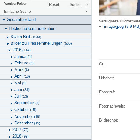
Weniger Felder
Reset
Suchen
Einfache Suche
Gesamtbestand
Verfügbare Bildformat
image/jpeg (3.9 MB
Hochschulkommunikation
KU im Bild
(1033)
Bilder zu Pressemitteilungen
(565)
2016
(144)
Januar
(1)
Februar
(6)
Ort:
März
(8)
April
(16)
Urheber:
Mai
(9)
Juni
(38)
Fotograf:
Juli
(13)
September
(4)
Fotonachweis:
Oktober
(15)
November
(19)
Bildrechte:
Dezember
(15)
2017
(72)
2018
(99)