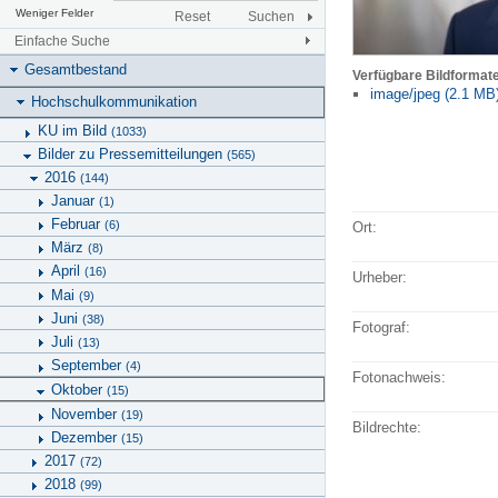
Weniger Felder
Reset
Suchen
Einfache Suche
Gesamtbestand
Verfügbare Bildformat
image/jpeg (2.1 MB
Hochschulkommunikation
KU im Bild
(1033)
Bilder zu Pressemitteilungen
(565)
2016
(144)
Januar
(1)
Februar
(6)
Ort:
März
(8)
April
(16)
Urheber:
Mai
(9)
Juni
(38)
Fotograf:
Juli
(13)
September
(4)
Fotonachweis:
Oktober
(15)
November
(19)
Bildrechte:
Dezember
(15)
2017
(72)
2018
(99)