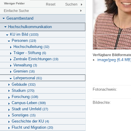
Weniger Felder
Reset
Suchen
Einfache Suche
Gesamtbestand
Hochschulkommunikation
KU im Bild
(1033)
Personen
(119)
Hochschulleitung
(32)
Träger - Stiftung
(6)
Verfügbare Bildformat
Zentrale Einrichtungen
(19)
image/jpeg (6.4 MB
Verwaltung
(3)
Gremien
(16)
Lehrpersonal
(61)
Gebäude
(332)
Fotonachweis:
Studium
(270)
Forschung
(108)
Bildrechte:
Campus-Leben
(308)
Stadt und Umfeld
(27)
Sonstiges
(15)
Geschichte der KU
(4)
Flucht und Migration
(20)