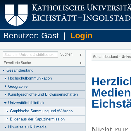
Benutzer: Gast |
Login
Gesamtbestand
Unive
Erweiterte Suche
Gesamtbestand
Herzli
Hochschulkommunikation
Geographie
Medien 
Kunstgeschichte und Bildwissenschaften
Eichstä
Universitätsbibliothek
Graphische Sammlung und AV-Archiv
Bilder aus der Kapuzinermission
Hinweise zu KU.media
Nicht nur