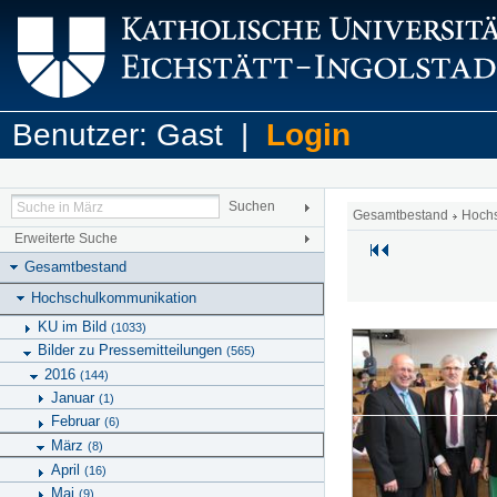
Benutzer: Gast |
Login
Gesamtbestand
Hoch
Erweiterte Suche
Gesamtbestand
Hochschulkommunikation
KU im Bild
(1033)
Bilder zu Pressemitteilungen
(565)
2016
(144)
Januar
(1)
Februar
(6)
März
(8)
April
(16)
Mai
(9)