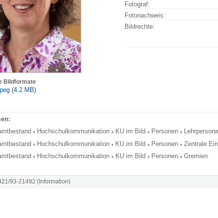
Fotograf:
Fotonachweis:
Bildrechte:
e Bildformate
peg (4.2 MB)
en:
amtbestand
Hochschulkommunikation
KU im Bild
Personen
Lehrpersona
amtbestand
Hochschulkommunikation
KU im Bild
Personen
Zentrale Ei
amtbestand
Hochschulkommunikation
KU im Bild
Personen
Gremien
8421/93-21492 (Information)