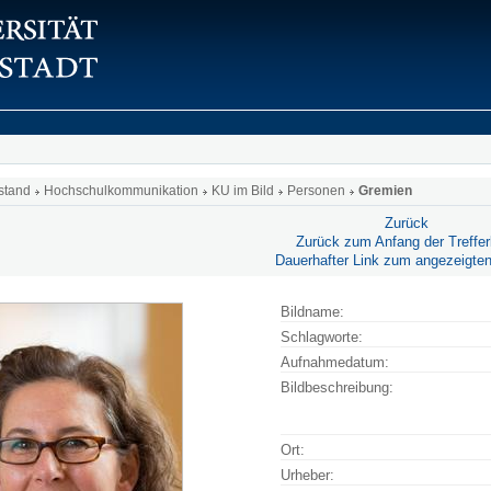
stand
Hochschulkommunikation
KU im Bild
Personen
Gremien
Zurück
Zurück zum Anfang der Trefferl
Dauerhafter Link zum angezeigten
Bildname:
Schlagworte:
Aufnahmedatum:
Bildbeschreibung:
Ort:
Urheber: