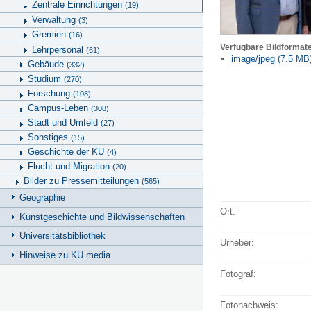
Zentrale Einrichtungen
(19)
Verwaltung
(3)
Gremien
(16)
Verfügbare Bildformat
Lehrpersonal
(61)
image/jpeg (7.5 MB
Gebäude
(332)
Studium
(270)
Forschung
(108)
Campus-Leben
(308)
Stadt und Umfeld
(27)
Sonstiges
(15)
Geschichte der KU
(4)
Flucht und Migration
(20)
Bilder zu Pressemitteilungen
(565)
Geographie
Ort:
Kunstgeschichte und Bildwissenschaften
Universitätsbibliothek
Urheber:
Hinweise zu KU.media
Fotograf:
Fotonachweis: