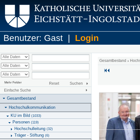
Benutzer: Gast |
Login
Gesamtbestand
Hoch
Mehr Felder
Reset
Suchen
Einfache Suche
Gesamtbestand
Hochschulkommunikation
KU im Bild
(1033)
Personen
(119)
Hochschulleitung
(32)
Träger - Stiftung
(6)