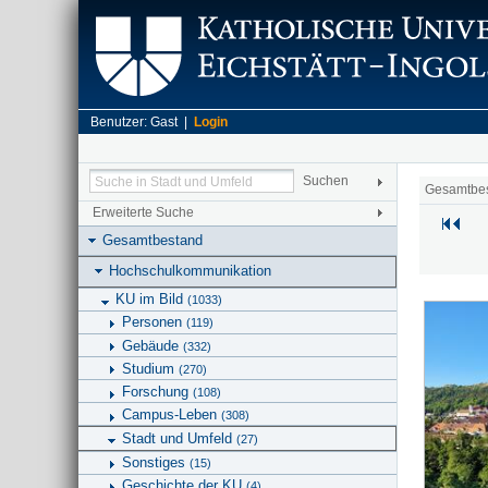
Benutzer: Gast |
Login
Gesamtbe
Erweiterte Suche
Gesamtbestand
Hochschulkommunikation
KU im Bild
(1033)
Personen
(119)
Gebäude
(332)
Studium
(270)
Forschung
(108)
Campus-Leben
(308)
Stadt und Umfeld
(27)
Sonstiges
(15)
Geschichte der KU
(4)