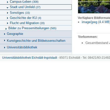
Campus-Leben
(308)
Stadt und Umfeld
(27)
Sonstiges
(15)
Geschichte der KU
Verfügbare Bildformat
(4)
image/jpeg (4.4 MB
Flucht und Migration
(20)
Bilder zu Pressemitteilungen
(565)
Geographie
Vorkommen:
Kunstgeschichte und Bildwissenschaften
Gesamtbestand
Universitätsbibliothek
Hinweise zu KU.media
Universitätsbibliothek Eichstätt-Ingolstadt
- 85071 Eichstätt - Tel. 08421/93-21492