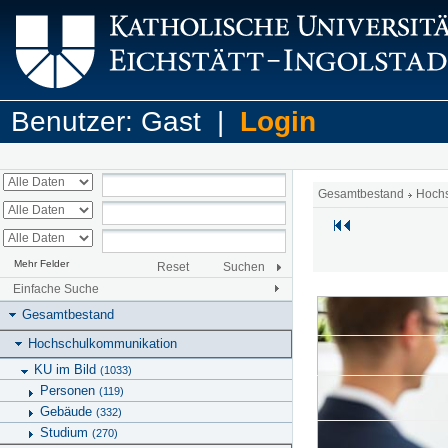
Benutzer: Gast |
Login
Gesamtbestand
Hoch
Mehr Felder
Reset
Suchen
Einfache Suche
Gesamtbestand
Hochschulkommunikation
KU im Bild
(1033)
Personen
(119)
Gebäude
(332)
Studium
(270)