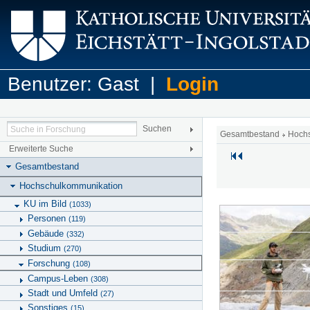
Benutzer: Gast |
Login
Gesamtbestand
Hoch
Erweiterte Suche
Gesamtbestand
Hochschulkommunikation
KU im Bild
(1033)
Personen
(119)
Gebäude
(332)
Studium
(270)
Forschung
(108)
Campus-Leben
(308)
Stadt und Umfeld
(27)
Sonstiges
(15)