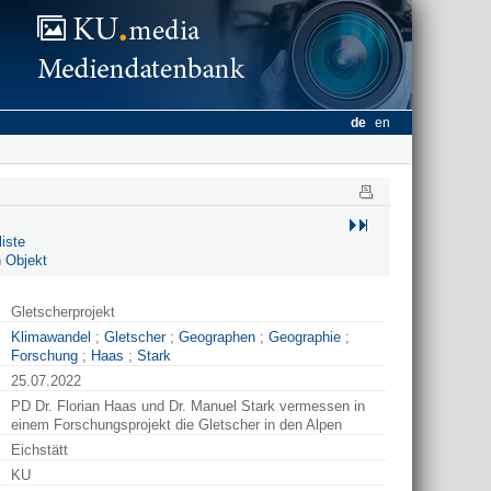
de
en
iste
 Objekt
Gletscherprojekt
Klimawandel
;
Gletscher
;
Geographen
;
Geographie
;
Forschung
;
Haas
;
Stark
25.07.2022
PD Dr. Florian Haas und Dr. Manuel Stark vermessen in
einem Forschungsprojekt die Gletscher in den Alpen
Eichstätt
KU