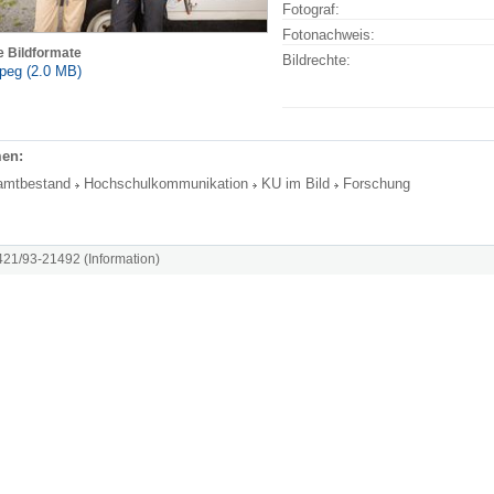
Fotograf:
Fotonachweis:
e Bildformate
Bildrechte:
peg (2.0 MB)
en:
amtbestand
Hochschulkommunikation
KU im Bild
Forschung
8421/93-21492 (Information)