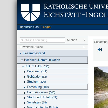
Benutzer: Gast |
Login
Gesamtbe
Erweiterte Suche
Gesamtbestand
Hochschulkommunikation
KU im Bild
(1033)
Personen
(119)
Gebäude
(332)
Studium
(270)
Forschung
(108)
Campus-Leben
(308)
Stadt und Umfeld
(27)
Sonstiges
(15)
Geschichte der KU
(4)