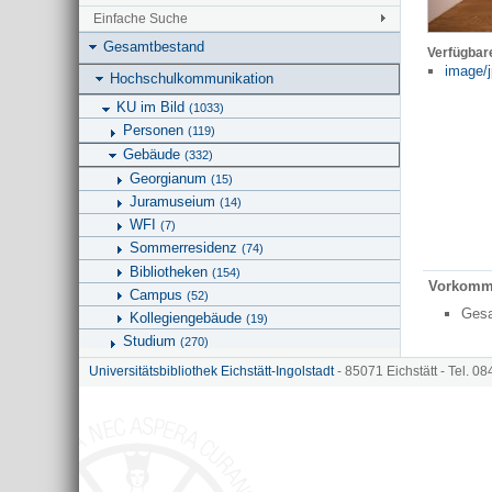
Einfache Suche
Gesamtbestand
Verfügbar
image/j
Hochschulkommunikation
KU im Bild
(1033)
Personen
(119)
Gebäude
(332)
Georgianum
(15)
Juramuseium
(14)
WFI
(7)
Sommerresidenz
(74)
Bibliotheken
(154)
Vorkomm
Campus
(52)
Ges
Kollegiengebäude
(19)
Studium
(270)
Forschung
(108)
Universitätsbibliothek Eichstätt-Ingolstadt
- 85071 Eichstätt - Tel. 0
Campus-Leben
(308)
Stadt und Umfeld
(27)
Sonstiges
(15)
Geschichte der KU
(4)
Flucht und Migration
(20)