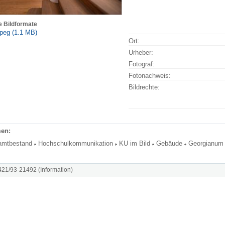
e Bildformate
peg (1.1 MB)
Ort:
Urheber:
Fotograf:
Fotonachweis:
Bildrechte:
en:
amtbestand
Hochschulkommunikation
KU im Bild
Gebäude
Georgianum
8421/93-21492 (Information)