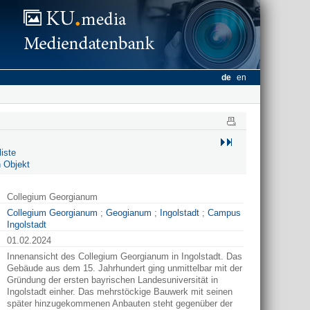
de
en
iste
 Objekt
Collegium Georgianum
Collegium Georgianum
;
Geogianum
;
Ingolstadt
;
Campus
Ingolstadt
01.02.2024
Innenansicht des Collegium Georgianum in Ingolstadt. Das
Gebäude aus dem 15. Jahrhundert ging unmittelbar mit der
Gründung der ersten bayrischen Landesuniversität in
Ingolstadt einher. Das mehrstöckige Bauwerk mit seinen
später hinzugekommenen Anbauten steht gegenüber der