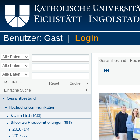
Benutzer: Gast |
Login
Gesamtbestand
Hoch
Mehr Felder
Reset
Suchen
Einfache Suche
Gesamtbestand
Hochschulkommunikation
KU im Bild
(1033)
Bilder zu Pressemitteilungen
(565)
2016
(144)
2017
(72)