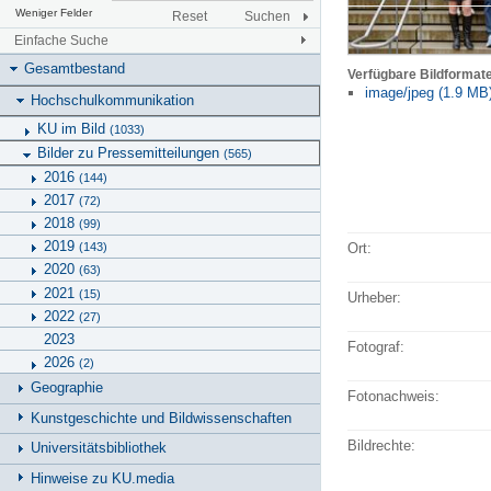
Weniger Felder
Reset
Suchen
Einfache Suche
Gesamtbestand
Verfügbare Bildformat
image/jpeg (1.9 MB
Hochschulkommunikation
KU im Bild
(1033)
Bilder zu Pressemitteilungen
(565)
2016
(144)
2017
(72)
2018
(99)
2019
(143)
Ort:
2020
(63)
2021
(15)
Urheber:
2022
(27)
2023
Fotograf:
2026
(2)
Geographie
Fotonachweis:
Kunstgeschichte und Bildwissenschaften
Bildrechte:
Universitätsbibliothek
Hinweise zu KU.media