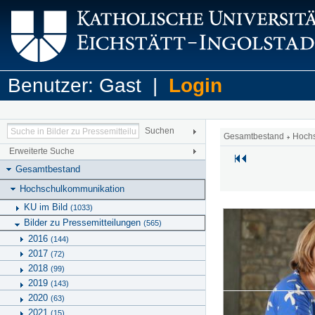
Benutzer: Gast |
Login
Gesamtbestand
Hoch
Erweiterte Suche
Gesamtbestand
Hochschulkommunikation
KU im Bild
(1033)
Bilder zu Pressemitteilungen
(565)
2016
(144)
2017
(72)
2018
(99)
2019
(143)
2020
(63)
2021
(15)