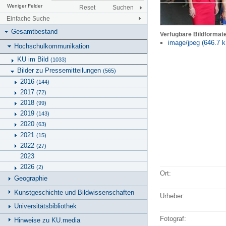
Weniger Felder
Reset
Suchen
Einfache Suche
Gesamtbestand
Verfügbare Bildformat
image/jpeg (646.7 k
Hochschulkommunikation
KU im Bild
(1033)
Bilder zu Pressemitteilungen
(565)
2016
(144)
2017
(72)
2018
(99)
2019
(143)
2020
(63)
2021
(15)
2022
(27)
2023
2026
(2)
Ort:
Geographie
Kunstgeschichte und Bildwissenschaften
Urheber:
Universitätsbibliothek
Fotograf:
Hinweise zu KU.media